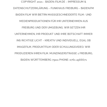
COPYRIGHT 2021 -
BADEN-FILM.DE
-
IMPRESSUM &
DATENSCHUTZERKLÄRUNG
-
FUNKHAUS FREIBURG
-
BADEN.FM
BADEN FILM
WIR BIETRN MASSGESCHNEIDERTE FILM- UND M
EDIENPRODUKTIONEN FÜR IHR UNTERNEHMEN AUS F
REIBURG UND DER UMGEBUNG. WIR SETZEN IHR U
NTERNEHMEN, IHR PRODUKT UND IHRE BOTSCHAFT IMMER I
NS RICHTIGE LICHT - KREATIV UND INDIVIDUELL. EGAL OB I
MAGEFILM, PRODUKTFILM ODER SCHULUNGSVIDEO. WIR P
RODUZIEREN IHREN FILM.
MUNZINGERSTRASSE 1
FREIBURG
,
BADEN-WÜRTTEMBERG
79111
PHONE:
0761 4566671