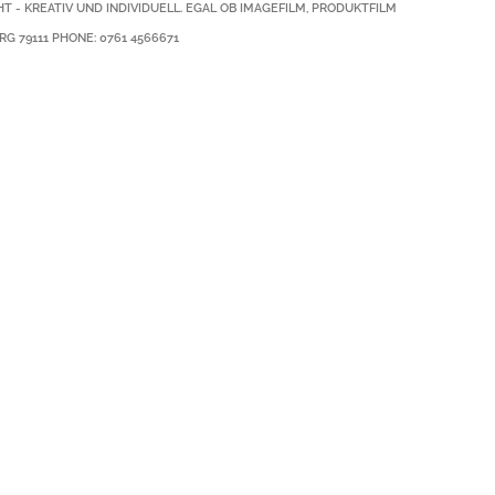
KREATIV UND INDIVIDUELL. EGAL OB IMAGEFILM, PRODUKTFILM O
RG
79111
PHONE:
0761 4566671